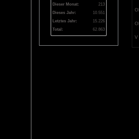
Dieser Monat:
213
OB
Dieses Jahr:
10.551
Letztes Jahr:
15.226
OL
Total:
62.863
V 