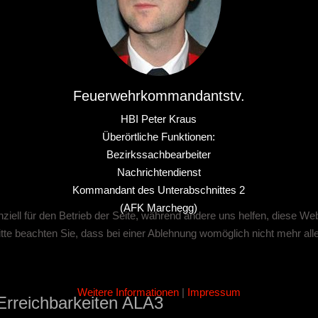
Feuerwehrkommandantstv.
HBI Peter Kraus
Überörtliche Funktionen:
Bezirkssachbearbeiter
Nachrichtendienst
Kommandant des Unterabschnittes 2
(AFK Marchegg)
ziell für den Betrieb der Seite, während andere uns helfen, diese We
te beachten Sie, dass bei einer Ablehnung womöglich nicht mehr alle 
Weitere Informationen
|
Impressum
Erreichbarkeiten ALA3