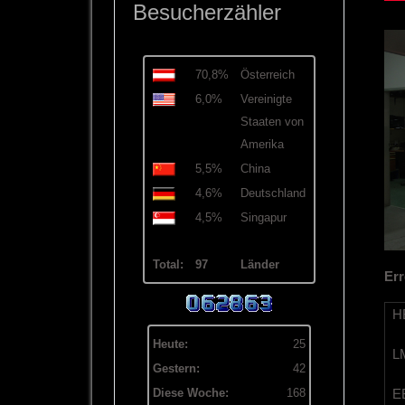
Besucherzähler
70,8%
Österreich
6,0%
Vereinigte
Staaten von
Amerika
5,5%
China
4,6%
Deutschland
4,5%
Singapur
Total:
97
Länder
Err
HB
Heute:
25
LM
Gestern:
42
EB
Diese Woche:
168