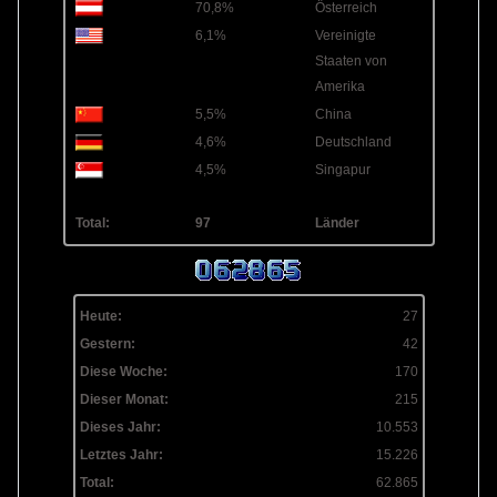
70,8%
Österreich
6,1%
Vereinigte
Staaten von
Amerika
5,5%
China
4,6%
Deutschland
4,5%
Singapur
Total:
97
Länder
Heute:
27
Gestern:
42
Diese Woche:
170
Dieser Monat:
215
Dieses Jahr:
10.553
Letztes Jahr:
15.226
Total:
62.865