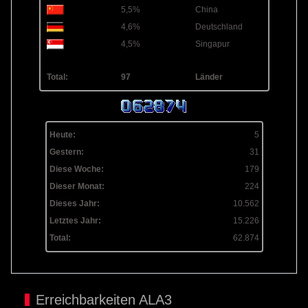
5,5%
China
4,6%
Deutschland
4,5%
Singapur
Total:
97
Länder
Heute:
5
Gestern:
31
Diese Woche:
179
Dieser Monat:
224
Dieses Jahr:
10.562
Letztes Jahr:
15.226
Total:
62.874
Erreichbarkeiten ALA3