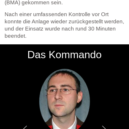
(BMA) gekommen sein.
Nach einer umfassenden Kontrolle vor Ort
konnte die Anlage wieder zurückgestellt werden,
und der Einsatz wurde nach rund 30 Minuten
beendet.
Das Kommando