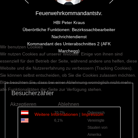
Feuerwehrkommandantstv.
HBI Peter Kraus
Überörtliche Funktionen: Bezirkssachbearbeiter
Nachrichtendienst
Kommandant des Unterabschnittes 2 (AFK
Wir benutzen Cookies
Marchegg)
Wir nutzen Cookies auf unserer Website. Einige von ihnen sind
essenziell für den Betrieb der Seite, während andere uns helfen, diese
Website und die Nutzererfahrung zu verbessern (Tracking Cookies).
Sie können selbst entscheiden, ob Sie die Cookies zulassen möchten.
Bitte beachten Sie, dass bei einer Ablehnung womöglich nicht mehr
alle Funktionalitäten der Seite zur Verfügung stehen.
Besucherzähler
Akzeptieren
Ablehnen
70,7%
Österreich
Weitere Informationen
|
Impressum
6,1%
Vereinigte
Staaten von
Amerika