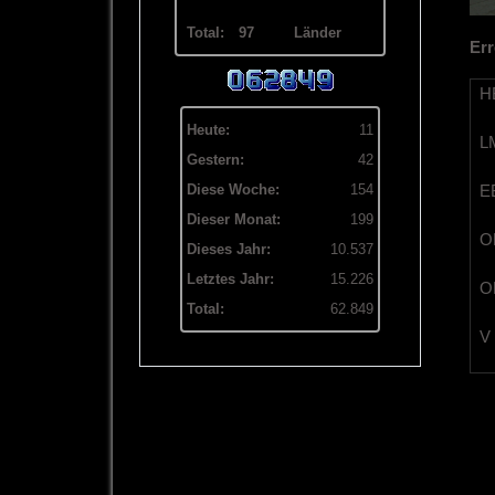
Total:
97
Länder
Err
HB
Heute:
11
LM
Gestern:
42
EB
Diese Woche:
154
Dieser Monat:
199
OB
Dieses Jahr:
10.537
Letztes Jahr:
15.226
OL
Total:
62.849
V 