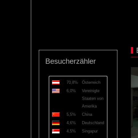
Besucherzähler
70,8%
Österreich
6,0%
Vereinigte
Staaten von
Amerika
5,5%
China
4,6%
Deutschland
4,5%
Singapur