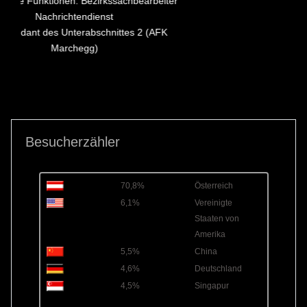
Besucherzähler
70,8%
Österreich
6,1%
Vereinigte
Staaten von
Amerika
5,5%
China
4,6%
Deutschland
4,5%
Singapur