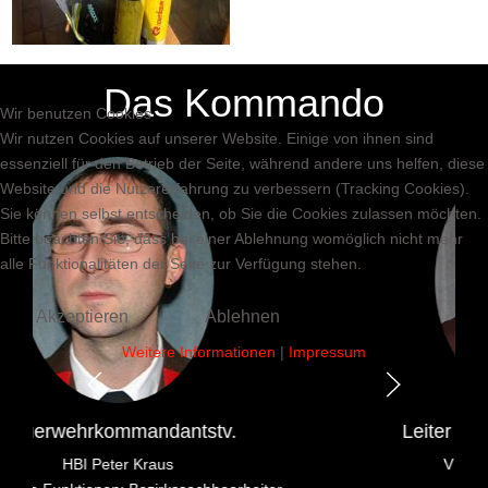
Das Kommando
Wir benutzen Cookies
Wir nutzen Cookies auf unserer Website. Einige von ihnen sind
essenziell für den Betrieb der Seite, während andere uns helfen, diese
Website und die Nutzererfahrung zu verbessern (Tracking Cookies).
Sie können selbst entscheiden, ob Sie die Cookies zulassen möchten.
Bitte beachten Sie, dass bei einer Ablehnung womöglich nicht mehr
alle Funktionalitäten der Seite zur Verfügung stehen.
Akzeptieren
Ablehnen
Weitere Informationen
|
Impressum
Leiter d. Verwaltungsdienstes
V Ing. Michael Holzbauer