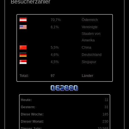
Besucherzähler
70,7%
Österreich
6,1%
Vereinigte
Staaten von
Amerika
5,5%
China
4,6%
Deutschland
4,5%
Singapur
Total:
97
Länder
Heute:
11
Gestern:
31
Diese Woche:
185
Dieser Monat:
230
Dieses Jahr:
10.568