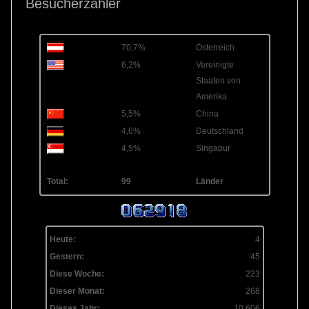
Besucherzähler
70,7%
Österreich
6,2%
Vereinigte
Staaten von
Amerika
5,5%
China
4,6%
Deutschland
4,5%
Singapur
Total:
99
Länder
Heute:
4
Gestern:
45
Diese Woche:
223
Dieser Monat:
268
Dieses Jahr:
10.606