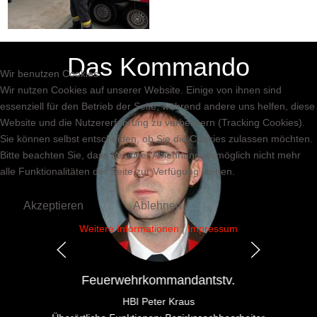
Das Kommando
Wir benutzen Cookies
Wir nutzen Cookies auf unserer Website. Einige von ihnen sind
essenziell für den Betrieb der Seite, während andere uns helfen, diese
Website und die Nutzererfahrung zu verbessern (Tracking Cookies).
Sie können selbst entscheiden, ob Sie die Cookies zulassen möchten.
Bitte beachten Sie, dass bei einer Ablehnung womöglich nicht mehr
alle Funktionalitäten der Seite zur Verfügung stehen.
Akzeptieren
Ablehnen
Weitere Informationen
|
Impressum
Feuerwehrkommandantstv.
HBI Peter Kraus