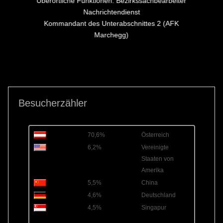
Überörtliche Funktionen: Bezirkssachbearbeiter
Nachrichtendienst
Kommandant des Unterabschnittes 2 (AFK
Marchegg)
Besucherzähler
70,6%
Österreich
6,2%
Vereinigte
Staaten von
Amerika
5,5%
China
4,6%
Deutschland
4,5%
Singapur