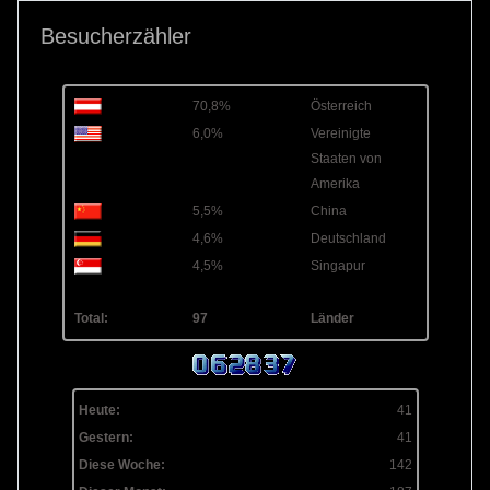
Besucherzähler
70,8%
Österreich
6,0%
Vereinigte
Staaten von
Amerika
5,5%
China
4,6%
Deutschland
4,5%
Singapur
Total:
97
Länder
Heute:
41
Gestern:
41
Diese Woche:
142